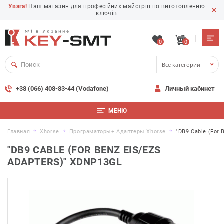
Увага!
Наш магазин для професійних майстрів по виготовленню
ключів
0
0
Все категории
+38 (066) 408-83-44 (Vodafone)
Личный кабинет
МЕНЮ
Главная
Xhorse
Програматоры+ Адаптеры Xhorse
"DB9 Cable (for
"DB9 CABLE (FOR BENZ EIS/EZS
ADAPTERS)" XDNP13GL