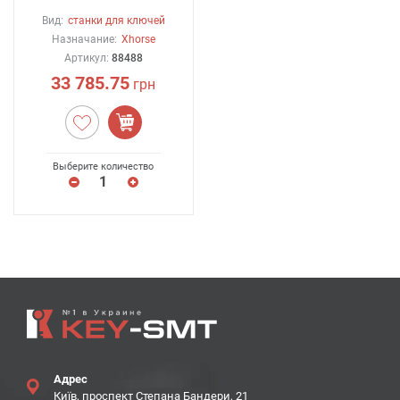
Вид:
станки для ключей
Назначание:
Xhorse
Артикул:
88488
33 785.75
грн
Выберите количество
Адрес
Київ, проспект Степана Бандери, 21