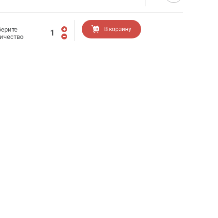
ерите
В корзину
ичество