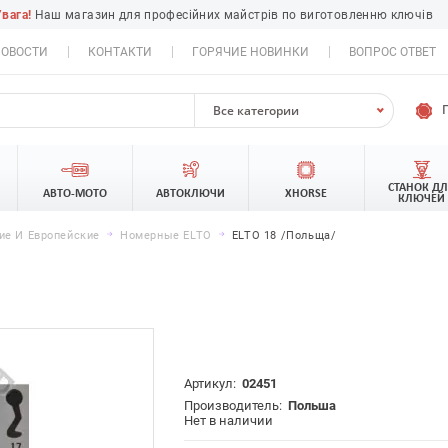
Увага!
Наш магазин для професійних майстрів по виготовленню ключів
ОВОСТИ
КОНТАКТИ
ГОРЯЧИЕ НОВИНКИ
ВОПРОС ОТВЕТ
Все категории
СТАНОК Д
АВТО-МОТО
АВТОКЛЮЧИ
XHORSE
КЛЮЧЕЙ
ие И Европейские
Номерные ELTO
ELTO 18 /Польща/
Артикул:
02451
Производитель:
Польша
Нет в наличии