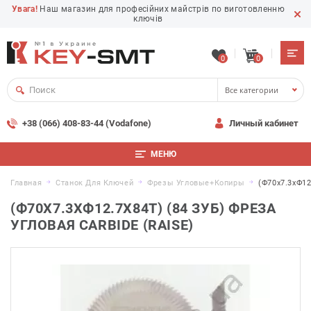
Увага!
Наш магазин для професійних майстрів по виготовленню
ключів
0
0
Все категории
+38 (066) 408-83-44 (Vodafone)
Личный кабинет
МЕНЮ
Главная
Станок Для Ключей
Фрезы Угловые+копиры
(Ф70х7.3хФ12
(Ф70Х7.3ХФ12.7Х84Т) (84 ЗУБ) ФРЕЗА
УГЛОВАЯ CARBIDE (RAISE)