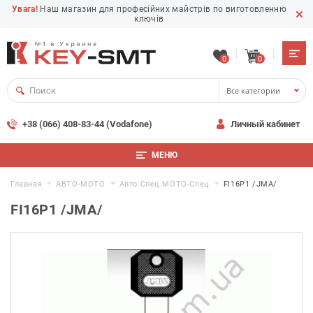
Увага!
Наш магазин для професійних майстрів по виготовленню
ключів
0
0
Все категории
+38 (066) 408-83-44 (Vodafone)
Личный кабинет
МЕНЮ
Главная
АВТО-МОТО
Авто Спец.MOTO-Спец
FI16P1 /JMA/
FI16P1 /JMA/