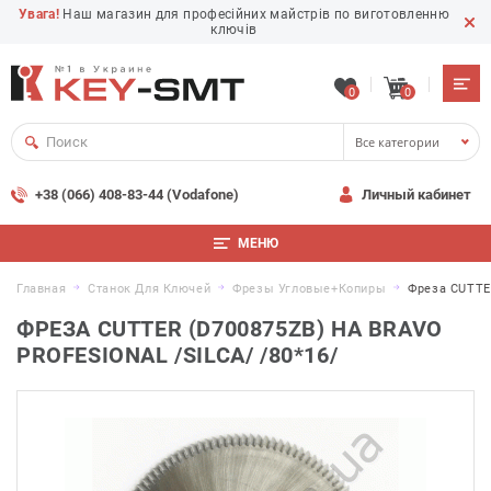
Увага!
Наш магазин для професійних майстрів по виготовленню
ключів
0
0
Все категории
+38 (066) 408-83-44 (Vodafone)
Личный кабинет
МЕНЮ
Главная
Станок Для Ключей
Фрезы Угловые+копиры
Фреза CUTTE
ФРЕЗА CUTTER (D700875ZB) НА BRAVO
PROFESIONAL /SILCA/ /80*16/