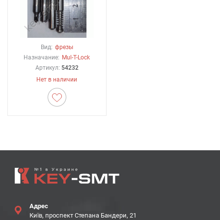
Вид:
фрезы
Назначание:
Mul-T-Lock
Артикул:
54232
Нет в наличии
Адрес
Київ, проспект Степана Бандери, 21