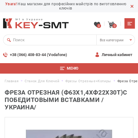
Увага!
Наш магазин для професійних майстрів по виготовленню
ключів
0
0
Все категории
+38 (066) 408-83-44 (Vodafone)
Личный кабинет
МЕНЮ
Главная
Станок Для Ключей
Фрезы Отрезные+копиры
Фреза Отре
ФРЕЗА ОТРЕЗНАЯ (Ф63Х1,4ХФ22X30T)С
ПОБЕДИТОВЫМИ ВСТАВКАМИ /
УКРАИНА/