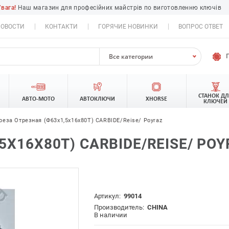
Увага!
Наш магазин для професійних майстрів по виготовленню ключів
ОВОСТИ
КОНТАКТИ
ГОРЯЧИЕ НОВИНКИ
ВОПРОС ОТВЕТ
Все категории
СТАНОК Д
АВТО-МОТО
АВТОКЛЮЧИ
XHORSE
КЛЮЧЕЙ
реза Отрезная (Ф63х1,5х16х80Т) CARBIDE/Reise/ Poyraz
5Х16Х80Т) CARBIDE/REISE/ PO
Артикул:
99014
Производитель:
CHINA
В наличии