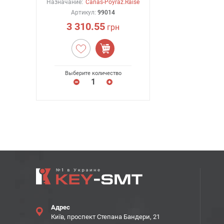
Назначание:
Canas-Poyraz.Raise
Артикул:
99014
3 310.55
грн
Выберите количество
Адрес
Київ, проспект Степана Бандери, 21