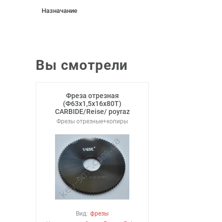
Назначание
Вы смотрели
Фреза отрезная
(Ф63х1,5х16х80Т)
CARBIDE/Reise/ poyraz
Фрезы отрезные+копиры
Вид:
фрезы