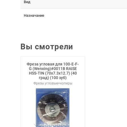
Вид
Назначание
Вы смотрели
Фреза угловая для 100-E-F-
G (Wenxing)#0011B RAISE
HSS-TIN (70х7.3х12.7) (40
град) (100 зуб)
Фрезы угловые+копиры