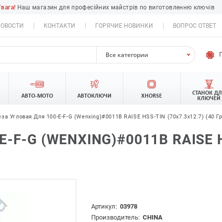
Увага!
Наш магазин для професійних майстрів по виготовленню ключів
ОВОСТИ
КОНТАКТИ
ГОРЯЧИЕ НОВИНКИ
ВОПРОС ОТВЕТ
Все категории
СТАНОК Д
АВТО-МОТО
АВТОКЛЮЧИ
XHORSE
КЛЮЧЕЙ
за Угловая Для 100-E-F-G (Wenxing)#0011B RAISE HSS-TIN (70х7.3х12.7) (40 Гр
-F-G (WENXING)#0011B RAISE HS
Артикул:
03978
Производитель:
CHINA