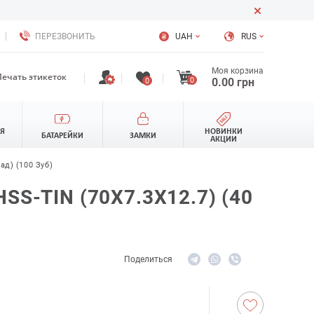
ПЕРЕЗВОНИТЬ
UAH
RUS
Моя корзина
Печать этикеток
0
0.00
грн
0
ЛЯ
НОВИНКИ
БАТАРЕЙКИ
ЗАМКИ
АКЦИИ
ад) (100 Зуб)
S-TIN (70Х7.3Х12.7) (40
Поделиться