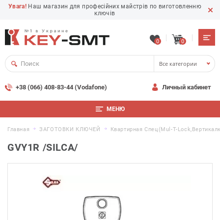
Увага!
Наш магазин для професійних майстрів по виготовленню
ключів
0
0
Все категории
+38 (066) 408-83-44 (Vodafone)
Личный кабинет
МЕНЮ
Главная
ЗАГОТОВКИ КЛЮЧЕЙ
Квартирная Спец(Mul-T-Lock,вертикал
GVY1R /SILCA/