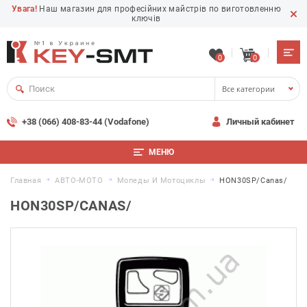
Увага!
Наш магазин для професійних майстрів по виготовленню
ключів
0
0
Все категории
+38 (066) 408-83-44 (Vodafone)
Личный кабинет
МЕНЮ
Главная
АВТО-МОТО
Мопеды И Мотоциклы
HON30SP/Canas/
HON30SP/CANAS/