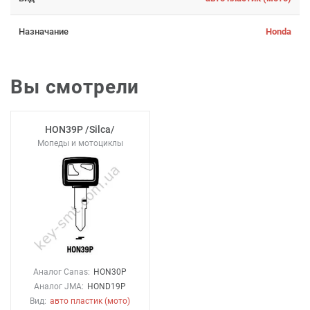
Назначание
Honda
Вы смотрели
HON39P /Silca/
Мопеды и мотоциклы
Аналог Canas:
HON30P
Аналог JMA:
HOND19P
Вид:
авто пластик (мото)