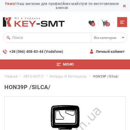
Увага!
Наш магазин для професійних майстрів по виготовленню
ключів
0
0
Все категории
+38 (066) 408-83-44 (Vodafone)
Личный кабинет
МЕНЮ
Главная
АВТО-МОТО
Мопеды И Мотоциклы
HON39P /Silca/
HON39P /SILCA/