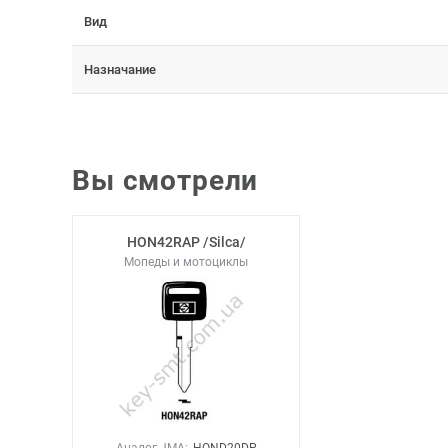
Вид
Назначание
Вы смотрели
HON42RAP /Silca/
Мопеды и мотоциклы