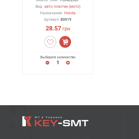
Аналог JMA:
HOND20DP
Вид:
авто пластик (мото)
Назначание:
Honda
Артикул:
80019
28.57
грн
Выберите количество