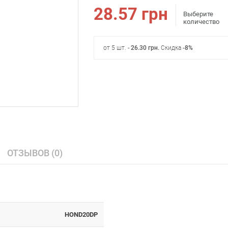
28.57
грн
Выберите
количество
от 5 шт. -
26.30
грн
.
Скидка
-8%
ОТЗЫВОВ (0)
HOND20DP