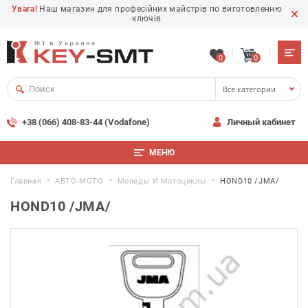
Увага!
Наш магазин для професійних майстрів по виготовленню
ключів
0
0
Все категории
+38 (066) 408-83-44 (Vodafone)
Личный кабинет
МЕНЮ
Главная
АВТО-МОТО
Мопеды И Мотоциклы
HOND10 /JMA/
HOND10 /JMA/