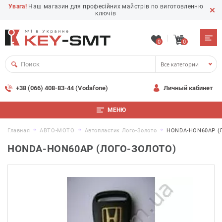
Увага!
Наш магазин для професійних майстрів по виготовленню
ключів
0
0
Все категории
+38 (066) 408-83-44 (Vodafone)
Личный кабинет
МЕНЮ
Главная
АВТО-МОТО
Автопластик Лого-Золото
HONDA-HON60AP (л
HONDA-HON60AP (ЛОГО-ЗОЛОТО)