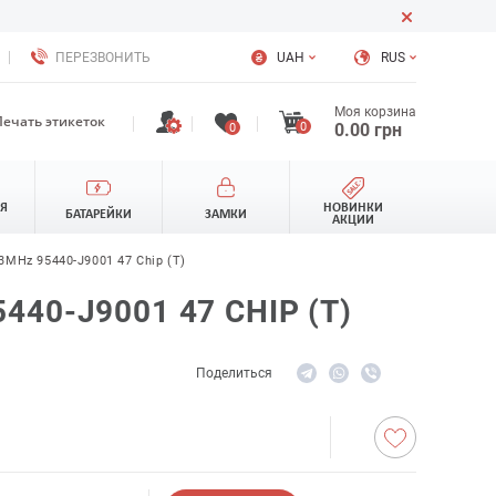
ПЕРЕЗВОНИТЬ
UAH
RUS
Моя корзина
Печать этикеток
0
0.00
грн
0
ЛЯ
НОВИНКИ
БАТАРЕЙКИ
ЗАМКИ
АКЦИИ
3MHz 95440-J9001 47 Chip (T)
40-J9001 47 CHIP (T)
Поделиться