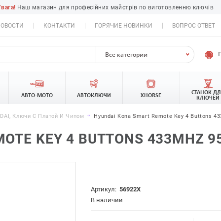
Увага!
Наш магазин для професійних майстрів по виготовленню ключів
ОВОСТИ
КОНТАКТИ
ГОРЯЧИЕ НОВИНКИ
ВОПРОС ОТВЕТ
Все категории
СТАНОК Д
АВТО-МОТО
АВТОКЛЮЧИ
XHORSE
КЛЮЧЕЙ
AI, Ключи С Платой И Чипом
Hyundai Kona Smart Remote Key 4 Buttons 43
TE KEY 4 BUTTONS 433MHZ 954
Артикул:
56922X
В наличии