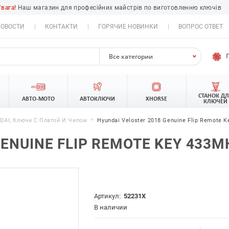
Увага!
Наш магазин для професійних майстрів по виготовленню ключів
ОВОСТИ
КОНТАКТИ
ГОРЯЧИЕ НОВИНКИ
ВОПРОС ОТВЕТ
Все категории
СТАНОК Д
АВТО-МОТО
АВТОКЛЮЧИ
XHORSE
КЛЮЧЕЙ
AI, Ключи С Платой И Чипом
Hyundai Veloster 2018 Genuine Flip Remote 
ENUINE FLIP REMOTE KEY 433MH
Артикул:
52231X
В наличии