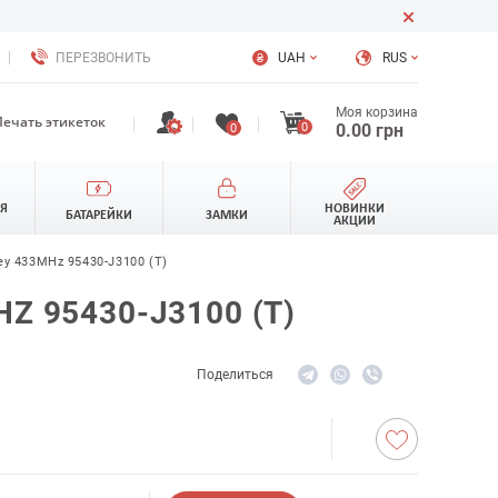
ПЕРЕЗВОНИТЬ
UAH
RUS
Моя корзина
Печать этикеток
0
0.00
грн
0
ЛЯ
НОВИНКИ
БАТАРЕЙКИ
ЗАМКИ
АКЦИИ
Key 433MHz 95430-J3100 (T)
Z 95430-J3100 (T)
Поделиться