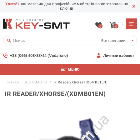
Увага!
Наш магазин для професійних майстрів по виготовленню
ключів
0
0
Все категории
+38 (066) 408-83-44 (Vodafone)
Личный кабинет
МЕНЮ
Главная
АВТО-МОТО
IR Reader/Xhorse/(XDMB01EN)
IR READER/XHORSE/(XDMB01EN)