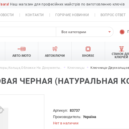
Увага!
Наш магазин для професійних майстрів по виготовленню ключів
ОВОСТИ
КОНТАКТИ
ГОРЯЧИЕ НОВИНКИ
ВОПРОС ОТВЕТ
Все категории
СТАНОК Д
АВТО-МОТО
АВТОКЛЮЧИ
XHORSE
КЛЮЧЕЙ
оры,кольца,обложки На Документы.
Ключницы
Ключница-Двухкольцов
АЯ ЧЕРНАЯ (НАТУРАЛЬНАЯ К
Артикул:
83737
Производитель:
Україна
Нет в наличии