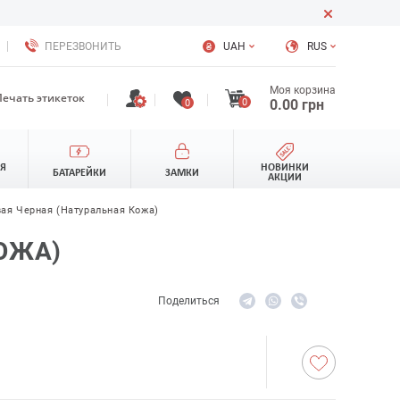
ПЕРЕЗВОНИТЬ
UAH
RUS
Моя корзина
Печать этикеток
0
0.00
грн
0
ЛЯ
НОВИНКИ
БАТАРЕЙКИ
ЗАМКИ
АКЦИИ
ая Черная (натуральная Кожа)
ОЖА)
Поделиться