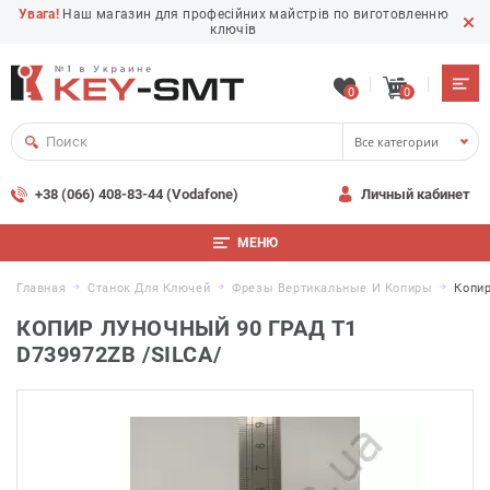
Увага!
Наш магазин для професійних майстрів по виготовленню
ключів
0
0
Все категории
+38 (066) 408-83-44 (Vodafone)
Личный кабинет
МЕНЮ
Главная
Станок Для Ключей
Фрезы Вертикальные И Копиры
Копир
КОПИР ЛУНОЧНЫЙ 90 ГРАД T1
D739972ZB /SILCA/