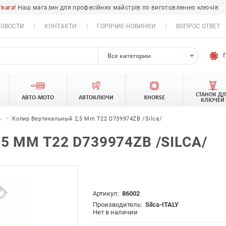
Увага!
Наш магазин для професійних майстрів по виготовленню ключів
ОВОСТИ
КОНТАКТИ
ГОРЯЧИЕ НОВИНКИ
ВОПРОС ОТВЕТ
Все категории
СТАНОК Д
АВТО-МОТО
АВТОКЛЮЧИ
XHORSE
КЛЮЧЕЙ
ы
Копир Вертикальный 2,5 Mm T22 D739974ZB /Silca/
 MM T22 D739974ZB /SILCA/
Артикул:
86002
Производитель:
Silca-ITALY
Нет в наличии