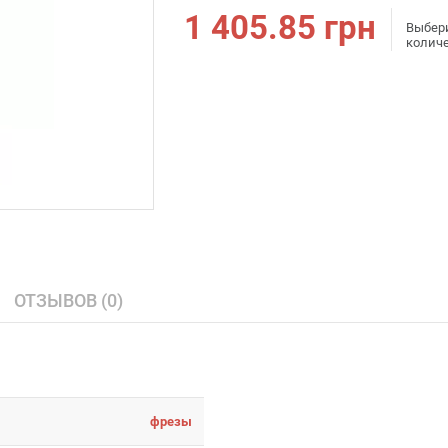
1 405.85
грн
Выбер
колич
ОТЗЫВОВ (0)
фрезы