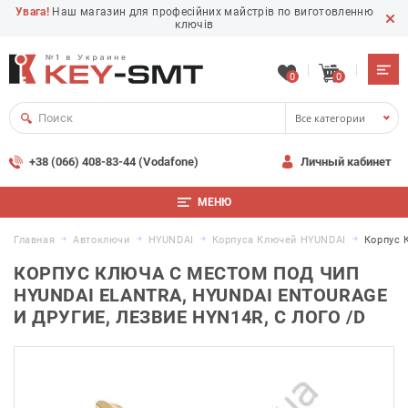
Увага!
Наш магазин для професійних майстрів по виготовленню
ключів
0
0
Все категории
+38 (066) 408-83-44 (Vodafone)
Личный кабинет
МЕНЮ
Главная
Автоключи
HYUNDAI
Корпуса Ключей HYUNDAI
Корпус 
КОРПУС КЛЮЧА С МЕСТОМ ПОД ЧИП
HYUNDAI ELANTRA, HYUNDAI ENTOURAGE
И ДРУГИЕ, ЛЕЗВИЕ HYN14R, С ЛОГО /D