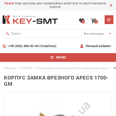
Увага!
Наш магазин для професійних майстрів по виготовленню
ключів
0
0
Все категории
+38 (066) 408-83-44 (Vodafone)
Личный кабинет
МЕНЮ
Главная
ЗАМКИ
Замки Врезные+корпуса+ручки+броненакладки
К
КОРПУС ЗАМКА ВРЕЗНОГО APECS 1700-
GM