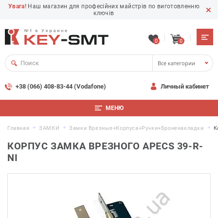
Увага!
Наш магазин для професійних майстрів по виготовленню
ключів
0
0
Все категории
+38 (066) 408-83-44 (Vodafone)
Личный кабинет
МЕНЮ
Главная
ЗАМКИ
Замки Врезные+корпуса+ручки+броненакладки
К
КОРПУС ЗАМКА ВРЕЗНОГО APECS 39-R-
NI