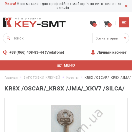
Увага!
Наш магазин для професійних майстрів по виготовленню
ключів
0
0
Все категории
+38 (066) 408-83-44 (Vodafone)
Личный кабинет
МЕНЮ
Главная
ЗАГОТОВКИ КЛЮЧЕЙ
Кресты
KR8X /OSCAR/_KR8X /JMA/_
KR8X /OSCAR/_KR8X /JMA/_XKV7 /SILCA/