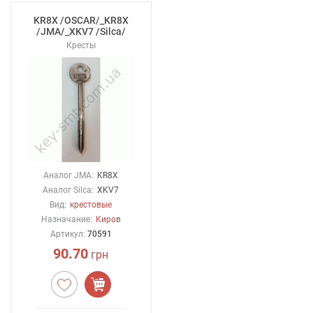
KR8X /OSCAR/_KR8X
/JMA/_XKV7 /Silca/
Кресты
Аналог JMA:
KR8X
Аналог Silca:
XKV7
Вид:
крестовые
Назначание:
Киров
Артикул:
70591
90.70
грн