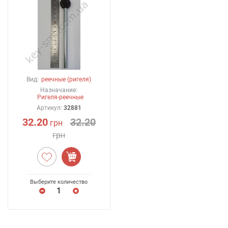
Вид:
реечные (ригеля)
Назначание:
Ригеля-реечные
Артикул:
32881
32.20
32.20
грн
грн
Выберите количество