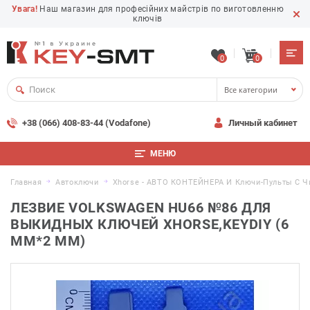
Увага!
Наш магазин для професійних майстрів по виготовленню
ключів
0
0
Все категории
+38 (066) 408-83-44 (Vodafone)
Личный кабинет
МЕНЮ
Главная
Автоключи
Xhorse - АВТО КОНТЕЙНЕРА И Ключи-Пульты С Ч
ЛЕЗВИЕ VOLKSWAGEN HU66 №86 ДЛЯ
ВЫКИДНЫХ КЛЮЧЕЙ XHORSE,KEYDIY (6
MM*2 MM)