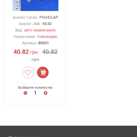
Аналог Canas:
PHU42LAP
Аналог JMA:
NE40
Вид:
авто лезвия-жало
Назначание:
Volkswagen
Артикул:
80051
40.82
40.82
грн
грн
Выберите количество