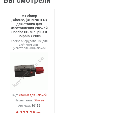
Вы смотрели
M1 clamp
/Xhorse/(XCMN01EN)
для станка для
изготовления ключей
Condor XC-Mini plus и
Dolphin XP005
Xhorse-оборудование для
дублирования
(изготовления)ключей
Вид:
станки для ключей
Назначание:
Xhorse
Артикул:
90156
6 122.25