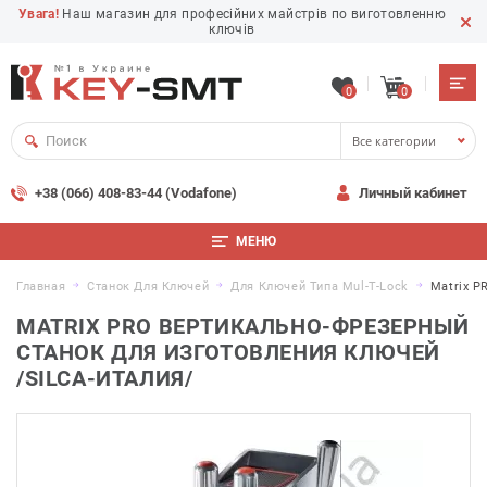
Увага!
Наш магазин для професійних майстрів по виготовленню
ключів
0
0
Все категории
+38 (066) 408-83-44 (Vodafone)
Личный кабинет
МЕНЮ
Главная
Станок Для Ключей
Для Ключей Типа Mul-T-Lock
Matrix P
MATRIX PRO ВЕРТИКАЛЬНО-ФРЕЗЕРНЫЙ
СТАНОК ДЛЯ ИЗГОТОВЛЕНИЯ КЛЮЧЕЙ
/SILCA-ИТАЛИЯ/