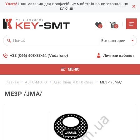
Увага!
Наш магазин для професійних майстрів по виготовленню
ключів
0
0
Все категории
+38 (066) 408-83-44 (Vodafone)
Личный кабинет
МЕНЮ
Главная
АВТО-МОТО
Авто Спец.MOTO-Спец
ME3P /JMA/
ME3P /JMA/