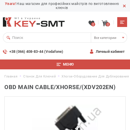
Увага!
Наш магазин для професійних майстрів по виготовленню
ключів
0
0
Все категории
+38 (066) 408-83-44 (Vodafone)
Личный кабинет
МЕНЮ
Главная
Станок Для Ключей
Xhorse-Оборудование Для Дублирования
OBD MAIN CABLE/XHORSE/(XDV202EN)