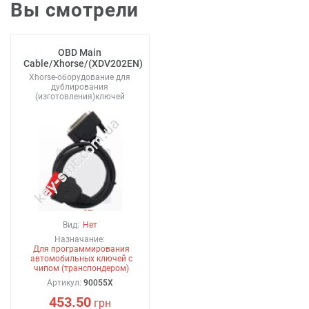
Вы смотрели
OBD Main
Cable/Xhorse/(XDV202EN)
Xhorse-оборудование для
дублирования
(изготовления)ключей
Вид:
Нет
Назначание:
Для программирования
автомобильных ключей с
чипом (транспондером)
Артикул:
90055X
453.50
грн