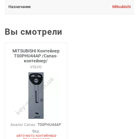
Назначание
Mitsubishi
Вы смотрели
MITSUBISHI Контейнер
T00PHU44AP /Canas-
контейнер/
VOLVO
Аналог Canas:
T00PHU44AP
Вид:
авто-мото контейнера-