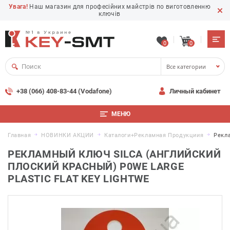
Увага!
Наш магазин для професійних майстрів по виготовленню
ключів
0
0
Все категории
+38 (066) 408-83-44 (Vodafone)
Личный кабинет
МЕНЮ
Главная
НОВИНКИ АКЦИИ
Каталоги+рекламная Продукциия
Рекл
РЕКЛАМНЫЙ КЛЮЧ SILCA (АНГЛИЙСКИЙ
ПЛОСКИЙ КРАСНЫЙ) P0WE LARGE
PLASTIC FLAT KEY LIGHTWE