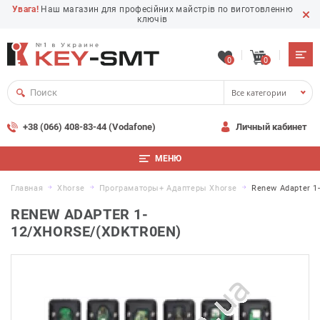
Увага!
Наш магазин для професійних майстрів по виготовленню
ключів
0
0
Все категории
+38 (066) 408-83-44 (Vodafone)
Личный кабинет
МЕНЮ
Главная
Xhorse
Програматоры+ Адаптеры Xhorse
Renew Adapter 1
RENEW ADAPTER 1-
12/XHORSE/(XDKTR0EN)