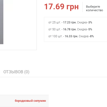
17.69
грн
Выберите
количество
от 25 шт. -
17.23
грн
.
Скидка
-3%
от 50 шт. -
16.78
грн
.
Скидка
-5%
от 100 шт. -
16.33
грн
.
Скидка
-8%
ОТЗЫВОВ (0)
бородковый силумин