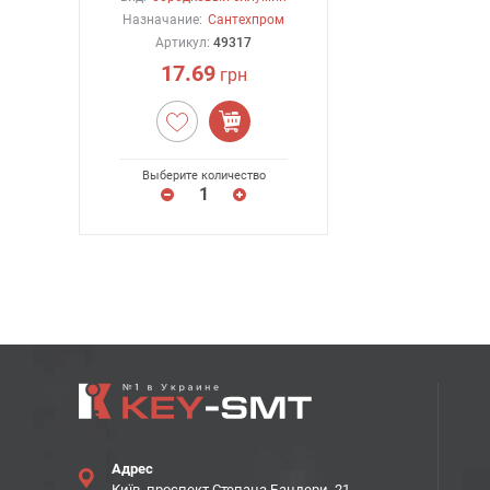
Назначание:
Сантехпром
Артикул:
49317
17.69
грн
Выберите количество
Адрес
Київ, проспект Степана Бандери, 21