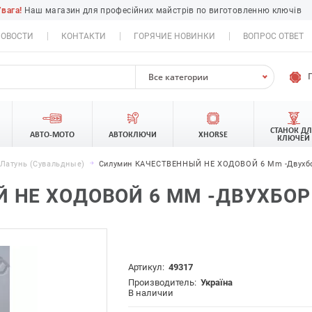
Увага!
Наш магазин для професійних майстрів по виготовленню ключів
ОВОСТИ
КОНТАКТИ
ГОРЯЧИЕ НОВИНКИ
ВОПРОС ОТВЕТ
Все категории
СТАНОК Д
АВТО-МОТО
АВТОКЛЮЧИ
XHORSE
КЛЮЧЕЙ
Латунь (сувальдные)
Силумин КАЧЕСТВЕННЫЙ НЕ ХОДОВОЙ 6 Mm -двухбор
 НЕ ХОДОВОЙ 6 MM -ДВУХБОР 
Артикул:
49317
Производитель:
Україна
В наличии