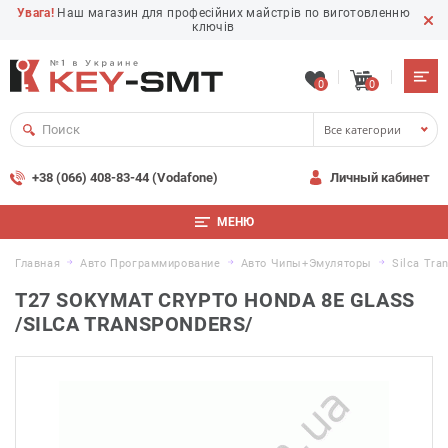
Увага!
Наш магазин для професійних майстрів по виготовленню
ключів
0
0
Все категории
+38 (066) 408-83-44 (Vodafone)
Личный кабинет
МЕНЮ
Главная
Авто Программирование
Авто Чипы+Эмуляторы
Silca Tra
T27 SOKYMAT CRYPTO HONDA 8E GLASS
/SILCA TRANSPONDERS/