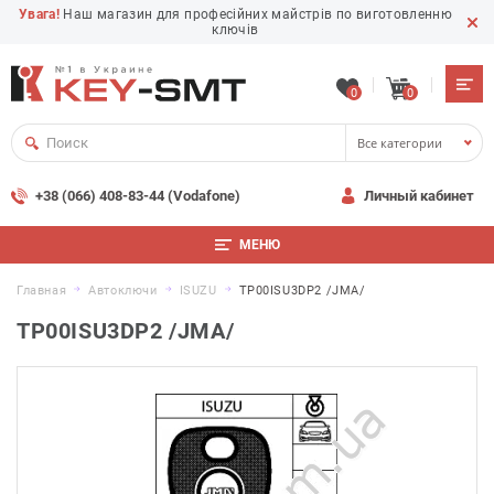
Увага!
Наш магазин для професійних майстрів по виготовленню
ключів
0
0
Все категории
+38 (066) 408-83-44 (Vodafone)
Личный кабинет
МЕНЮ
Главная
Автоключи
ISUZU
TP00ISU3DP2 /JMA/
TP00ISU3DP2 /JMA/