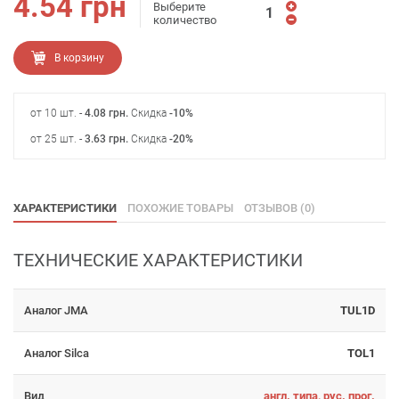
4.54
грн
Выберите
количество
В корзину
от 10 шт. -
4.08
грн
.
Скидка
-10%
от 25 шт. -
3.63
грн
.
Скидка
-20%
ХАРАКТЕРИСТИКИ
ПОХОЖИЕ ТОВАРЫ
ОТЗЫВОВ (0)
ТЕХНИЧЕСКИЕ ХАРАКТЕРИСТИКИ
Аналог JMA
TUL1D
Аналог Silca
TOL1
Вид
англ. типа, рус. прог.