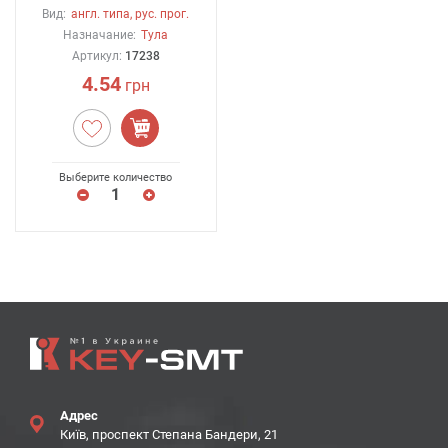
Вид:
англ. типа, рус. прог.
Назначание:
Тула
Артикул:
17238
4.54
грн
Выберите количество
Адрес
Київ, проспект Степана Бандери, 21