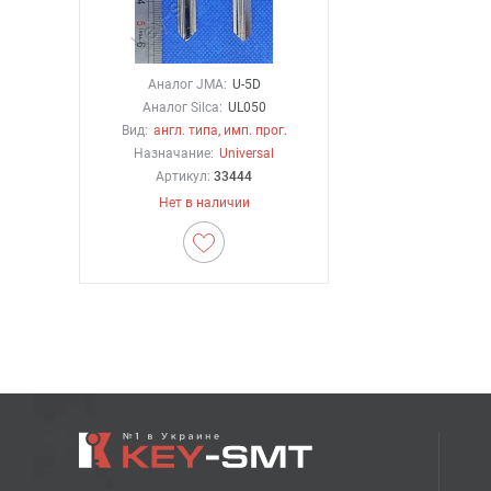
Аналог JMA:
U-5D
Аналог Silca:
UL050
Вид:
англ. типа, имп. прог.
Назначание:
Universal
Артикул:
33444
Нет в наличии