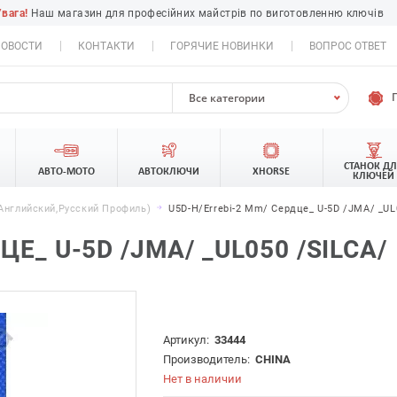
Увага!
Наш магазин для професійних майстрів по виготовленню ключів
ОВОСТИ
КОНТАКТИ
ГОРЯЧИЕ НОВИНКИ
ВОПРОС ОТВЕТ
Все категории
СТАНОК Д
АВТО-МОТО
АВТОКЛЮЧИ
XHORSE
КЛЮЧЕЙ
английский,русский Профиль)
U5D-H/Errebi-2 Mm/ Сердце_ U-5D /JMA/ _UL0
Е_ U-5D /JMA/ _UL050 /SILCA/
Артикул:
33444
Производитель:
CHINA
Нет в наличии