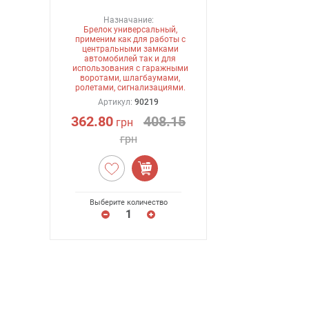
Назначание:
Брелок универсальный,
применим как для работы с
центральными замками
автомобилей так и для
использования с гаражными
воротами, шлагбаумами,
ролетами, сигнализациями.
Артикул:
90219
362.80
408.15
грн
грн
Выберите количество