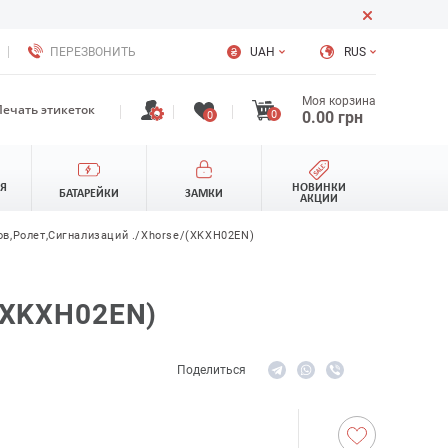
ПЕРЕЗВОНИТЬ
UAH
RUS
Моя корзина
Печать этикеток
0
0.00
грн
0
ЛЯ
НОВИНКИ
БАТАРЕЙКИ
ЗАМКИ
АКЦИИ
в,ролет,сигнализаций ./Xhorse/(XKXH02EN)
XKXH02EN)
Поделиться