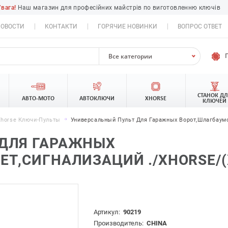
Увага!
Наш магазин для професійних майстрів по виготовленню ключів
ОВОСТИ
КОНТАКТИ
ГОРЯЧИЕ НОВИНКИ
ВОПРОС ОТВЕТ
Все категории
СТАНОК Д
АВТО-МОТО
АВТОКЛЮЧИ
XHORSE
КЛЮЧЕЙ
Xhorse Ключи-Пульты
Универсальный Пульт Для Гаражных Ворот,шлагбаумо
 ДЛЯ ГАРАЖНЫХ
Т,СИГНАЛИЗАЦИЙ ./XHORSE/(
Артикул:
90219
Производитель:
CHINA