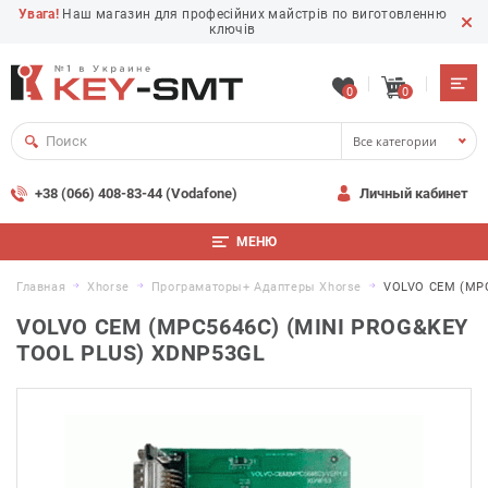
Увага!
Наш магазин для професійних майстрів по виготовленню
ключів
0
0
Все категории
+38 (066) 408-83-44 (Vodafone)
Личный кабинет
МЕНЮ
Главная
Xhorse
Програматоры+ Адаптеры Xhorse
VOLVO CEM (MPC5
VOLVO CEM (MPC5646C) (MINI PROG&KEY
TOOL PLUS) XDNP53GL