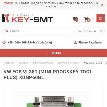
Увага!
Наш магазин для професійних майстрів по виготовленню
ключів
0
0
Все категории
+38 (066) 408-83-44 (Vodafone)
Личный кабинет
МЕНЮ
Главная
Xhorse
Програматоры+ Адаптеры Xhorse
VW EGS VL381 (m
VW EGS VL381 (MINI PROG&KEY TOOL
PLUS) XDNP60GL