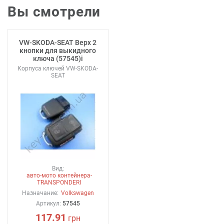
Вы смотрели
VW-SKODA-SEAT Верх 2
кнопки для выкидного
ключа (57545)i
Корпуса ключей VW-SKODA-
SEAT
Вид:
авто-мото контейнера-
TRANSPONDERI
Назначание:
Volkswagen
Артикул:
57545
117.91
грн