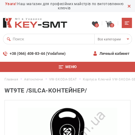
Увага!
Наш магазин для професійних майстрів по виготовленню
ключів
0
0
Все категории
+38 (066) 408-83-44 (Vodafone)
Личный кабинет
МЕНЮ
Главная
Автоключи
VW-SKODA-SEAT
Корпуса Ключей VW-SKODA-S
WT9TE /SILCA-КОНТЕЙНЕР/