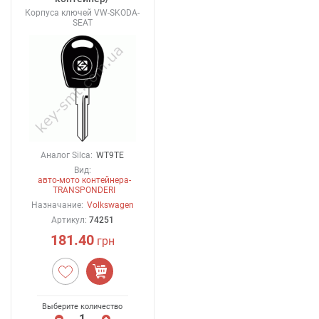
Корпуса ключей VW-SKODA-
SEAT
Аналог Silca:
WT9TE
Вид:
авто-мото контейнера-
TRANSPONDERI
Назначание:
Volkswagen
Артикул:
74251
181.40
грн
Выберите количество