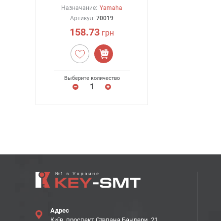
Назначание:
Yamaha
Артикул:
70019
158.73
грн
Выберите количество
Адрес
Київ, проспект Степана Бандери, 21