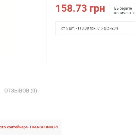
158.73
грн
Выберите
количеств
от 5 шт. -
113.38
грн
.
Скидка
-29%
ОТЗЫВОВ (0)
ото контейнера-TRANSPONDERI