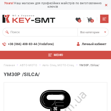
Увага!
Наш магазин для професійних майстрів по виготовленню
ключів
0
0
Все категории
+38 (066) 408-83-44 (Vodafone)
Личный кабинет
МЕНЮ
Главная
АВТО-МОТО
Авто Спец.MOTO-Спец
YM30P /Silca/
YM30P /SILCA/