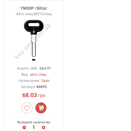
YM30P /Silca/
Авто спец.MOTO-спец
Аналог JMA:
SAA1P
Вид:
авто спец
Назначание:
Saab
Артикул:
84693
68.03
грн
Выберите количество