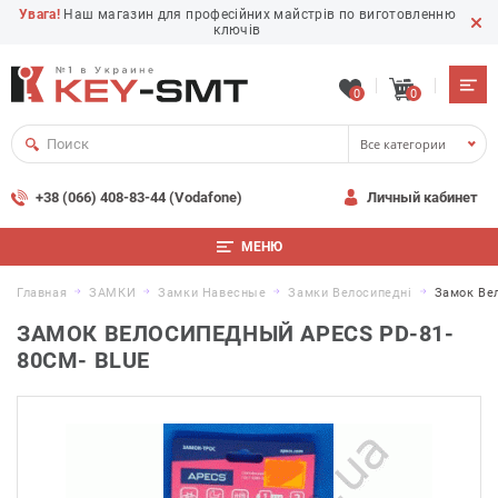
Увага!
Наш магазин для професійних майстрів по виготовленню
ключів
0
0
Все категории
+38 (066) 408-83-44 (Vodafone)
Личный кабинет
МЕНЮ
Главная
ЗАМКИ
Замки Навесные
Замки Велосипедні
Замок Ве
ЗАМОК ВЕЛОСИПЕДНЫЙ APECS PD-81-
80CM- BLUE