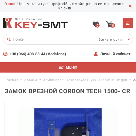
Увага!
Наш магазин для професійних майстрів по виготовленню
ключів
0
0
Все категории
+38 (066) 408-83-44 (Vodafone)
Личный кабинет
МЕНЮ
Главная
ЗАМКИ
Замки Врезные+корпуса+ручки+броненакладки
З
ЗАМОК ВРЕЗНОЙ CORDON TECH 1500- CR