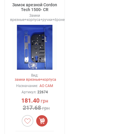
Замок врезной Cordon
Tech 1500- CR
Замки
врезные+корпуса+ручки+броненакладки
Вид:
замки врезные+корпуса
Назначание:
АО САМ
Артикул:
22674
181.40
грн
217.68
грн